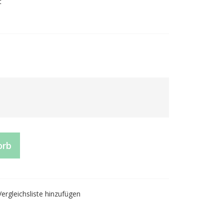
t
orb
Vergleichsliste hinzufügen