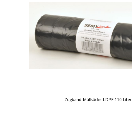
Zugband-Müllsäcke LDPE 110 Liter
Zum
Anfang
der
Bildgalerie
springen