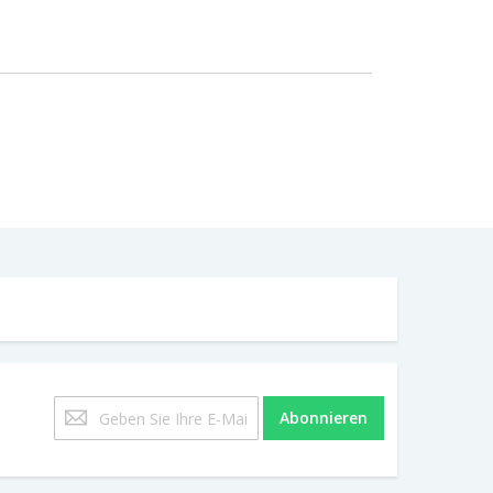
Melden
Abonnieren
Sie
sich
für