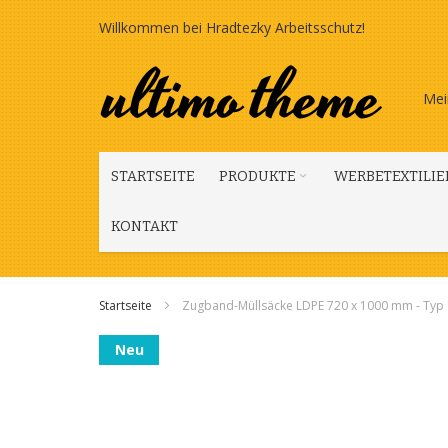
Zum
Willkommen bei Hradtezky Arbeitsschutz!
Inhalt
springen
Mei
STARTSEITE
PRODUKTE
WERBETEXTILIE
KONTAKT
Startseite
Zugband-Müllsäcke LDPE 720 x 1000 mm - Typ 1
Zum
Neu
Ende
der
Bildgalerie
springen