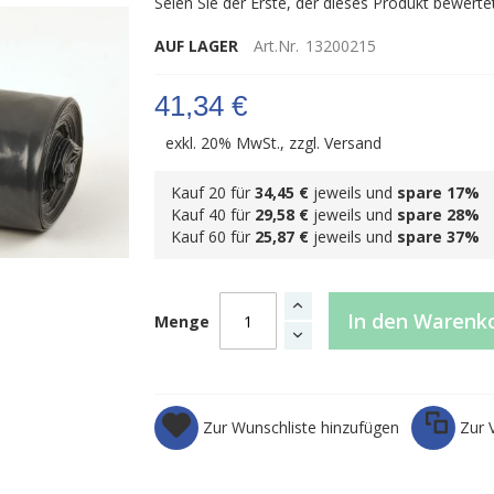
Seien Sie der Erste, der dieses Produkt bewerte
AUF LAGER
Art.Nr.
13200215
41,34 €
exkl. 20% MwSt., zzgl.
Versand
Kauf 20 für
34,45 €
jeweils und
spare
17
%
Kauf 40 für
29,58 €
jeweils und
spare
28
%
Kauf 60 für
25,87 €
jeweils und
spare
37
%
In den Warenk
Menge
Zur Wunschliste hinzufügen
Zur 