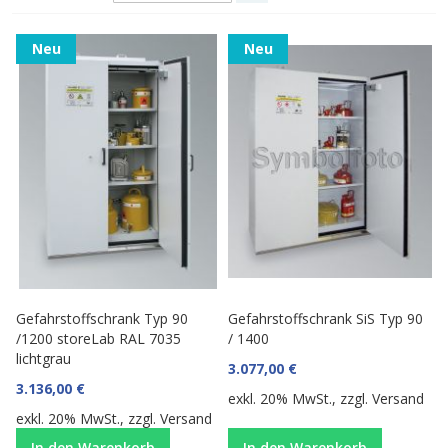
Neu
Neu
Gefahrstoffschrank Typ 90
Gefahrstoffschrank SiS Typ 90
/1200 storeLab RAL 7035
/ 1400
lichtgrau
3.077,00 €
3.136,00 €
exkl. 20% MwSt., zzgl.
Versand
exkl. 20% MwSt., zzgl.
Versand
In den Warenkorb
In den Warenkorb