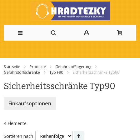
Zum
Inhalt
Startseite
Produkte
Gefahrstofflagerung
springen
Gefahrstoffschränke
Typ F90
Sicherheitsschränke Typ90
Sicherheitsschränke Typ90
Einkaufsoptionen
4
Elemente
Absteigend
Sortieren nach
sortieren