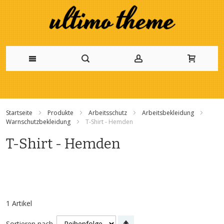
Zum
Inhalt
Startseite
Produkte
Arbeitsschutz
Arbeitsbekleidung
springen
Warnschutzbekleidung
T-Shirt - Hemden
T-Shirt - Hemden
1
Artikel
Absteigend
Sortieren nach