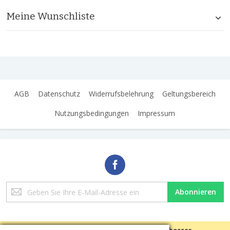
Meine Wunschliste
AGB
Datenschutz
Widerrufsbelehrung
Geltungsbereich
Nutzungsbedingungen
Impressum
Melden
Abonnieren
Sie
sich
für
unseren