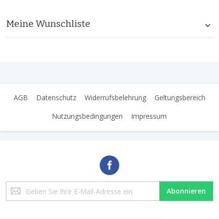
Meine Wunschliste
AGB
Datenschutz
Widerrufsbelehrung
Geltungsbereich
Nutzungsbedingungen
Impressum
Melden
Abonnieren
Sie
sich
für