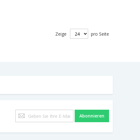
Zeige
pro Seite
Melden
Abonnieren
Sie
sich
für
unseren