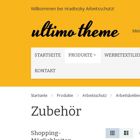
Zum
Willkommen bei Hradtezky Arbeitsschutz!
Inhalt
springen
Mei
STARTSEITE
PRODUKTE
WERBETEXTILIE
KONTAKT
Startseite
Produkte
Arbeitsschutz
Arbeitsbekle
Zubehör
Anzeigen
Liste
Liste
Shopping-
als