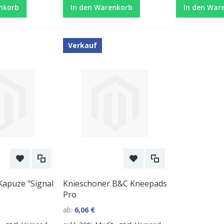
nkorb
In den Warenkorb
In den War
Verkauf
apuze "Signal
Knieschoner B&C Kneepads
Pro
ab
6,06 €