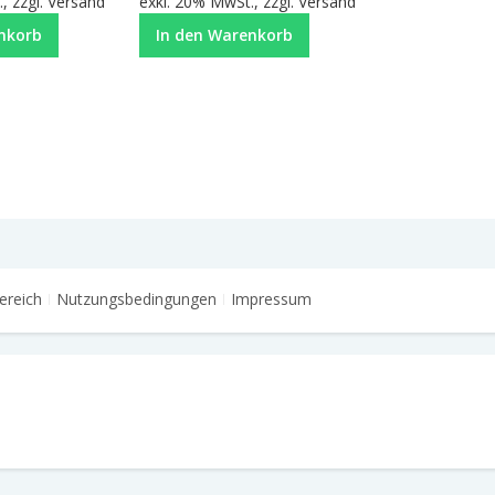
, zzgl.
Versand
exkl. 20% MwSt., zzgl.
Versand
nkorb
In den Warenkorb
ereich
Nutzungsbedingungen
Impressum