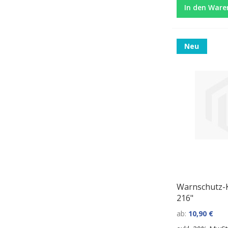
In den Ware
Neu
Warnschutz-K
216"
ab
10,90 €