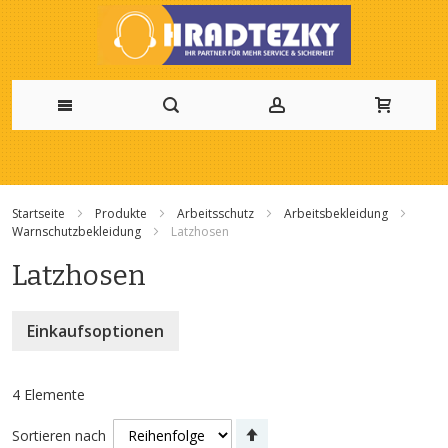
Zum
Inhalt
Startseite
Produkte
Arbeitsschutz
Arbeitsbekleidung
springen
Warnschutzbekleidung
Latzhosen
Latzhosen
Einkaufsoptionen
4
Elemente
Absteigend
Sortieren nach
sortieren