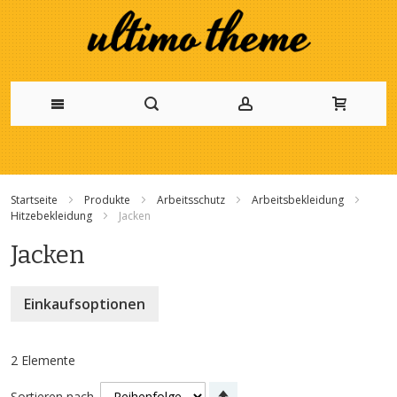
Zum
Inhalt
Startseite
Produkte
Arbeitsschutz
Arbeitsbekleidung
springen
Hitzebekleidung
Jacken
Jacken
Einkaufsoptionen
2
Elemente
Absteigend
Sortieren nach