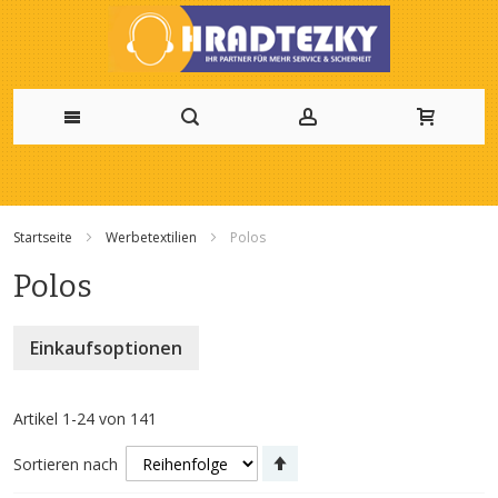
Zum
Inhalt
Startseite
Werbetextilien
Polos
springen
Polos
Einkaufsoptionen
Artikel
1
-
24
von
141
Absteigend
Sortieren nach
sortieren