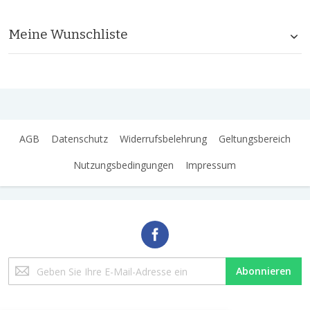
Meine Wunschliste
AGB
Datenschutz
Widerrufsbelehrung
Geltungsbereich
Nutzungsbedingungen
Impressum
Melden
Abonnieren
Sie
sich
für