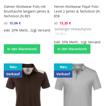
Damen Workwear Polo mit
Herren Workwear Piqué Polo -
Brusttasche langarm James &
Level 2 James & Nicholson JN
Nicholson JN 865
858
ab
15,06 €
ab
13,25 €
bisheriger Verkaufspreis
exkl. 20% MwSt., zzgl.
Versand
18,30 €
exkl. 20% MwSt., zzgl.
Versand
In den Warenkorb
In den Warenkorb
Neu
Neu
Verkauf
Verkauf