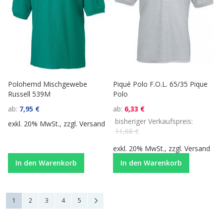
Polohemd Mischgewebe
Piqué Polo F.O.L. 65/35 Pique
Russell 539M
Polo
ab
7,95 €
ab
6,33 €
bisheriger Verkaufspreis
exkl. 20% MwSt., zzgl.
Versand
11,68 €
exkl. 20% MwSt., zzgl.
Versand
In den Warenkorb
In den Warenkorb
Seite
Sie lesen gerade die Seite
Seite
Seite
Seite
Seite
Seite
Weiter
1
2
3
4
5