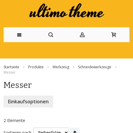
Zum
Inhalt
Startseite
Produkte
Werkzeug
Schneidewerkzeuge
springen
Messer
Messer
Einkaufsoptionen
2
Elemente
Absteigend
Sortieren nach