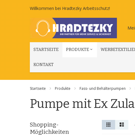
Zum
Willkommen bei Hradtezky Arbeitsschutz!
Inhalt
Mei
springen
STARTSEITE
PRODUKTE
WERBETEXTILIE
KONTAKT
Startseite
Produkte
Fass- und Behälterpumpen
Pumpe mit Ex Zul
Anzeigen
Liste
Liste
Shopping-
als
Möglichkeiten