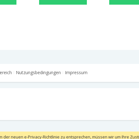
ereich
Nutzungsbedingungen
Impressum
m der neuen e-Privacy-Richtlinie zu entsprechen, müssen wir um Ihre Zust