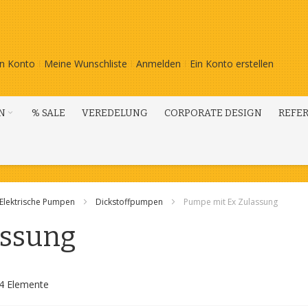
n Konto
Meine Wunschliste
Anmelden
Ein Konto erstellen
N
% SALE
VEREDELUNG
CORPORATE DESIGN
REFE
Elektrische Pumpen
Dickstoffpumpen
Pumpe mit Ex Zulassung
assung
4
Elemente