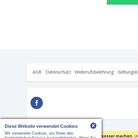
AGB
Datenschutz
Widerrufsbelehrung
Geltungsb
×
Diese Website verwendet Cookies
Wir verwenden Cookies, um Ihnen den
Copyright © 2018 HS Arbeitsschutz · Alle Rechte vorbehalten
Wir verwenden Cookies, um Ihre Erfahrungen besser machen.
U
bestmöglichen Service zu gewährleisten. Wenn Sie