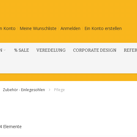
n Konto
Meine Wunschliste
Anmelden
Ein Konto erstellen
N
% SALE
VEREDELUNG
CORPORATE DESIGN
REFE
Zubehör - Einlegesohlen
Pflege
4
Elemente