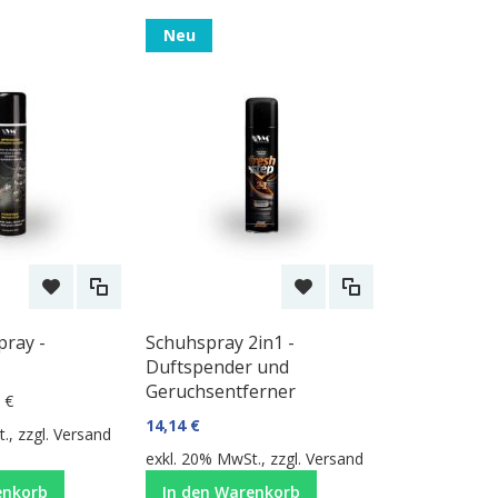
Neu
pray -
Schuhspray 2in1 -
Duftspender und
Geruchsentferner
 €
14,14 €
., zzgl.
Versand
exkl. 20% MwSt., zzgl.
Versand
enkorb
In den Warenkorb