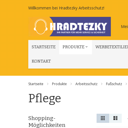
Zum
Willkommen bei Hradtezky Arbeitsschutz!
Inhalt
Mei
springen
STARTSEITE
PRODUKTE
WERBETEXTILIE
KONTAKT
Startseite
Produkte
Arbeitsschutz
Fußschutz
Pflege
Anzeigen
Liste
Liste
Shopping-
als
Möglichkeiten