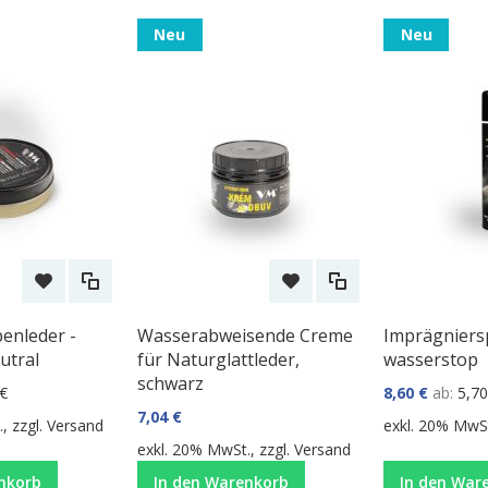
Neu
Neu
enleder -
Wasserabweisende Creme
Imprägniers
utral
für Naturglattleder,
wasserstop
schwarz
 €
8,60 €
ab
5,70
7,04 €
, zzgl.
Versand
exkl. 20% MwSt
exkl. 20% MwSt., zzgl.
Versand
nkorb
In den Warenkorb
In den War