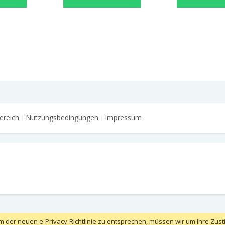
ereich
Nutzungsbedingungen
Impressum
m der neuen e-Privacy-Richtlinie zu entsprechen, müssen wir um Ihre Zust