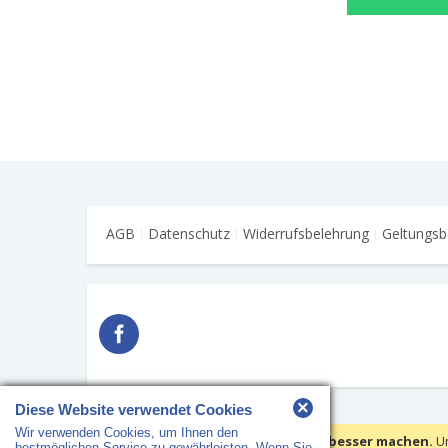
AGB
Datenschutz
Widerrufsbelehrung
Geltungsb
×
Diese Website verwendet Cookies
Wir verwenden Cookies, um Ihnen den
Copyright © 2018 HS Arbeitsschutz · Alle Rechte vorbehalten
Wir verwenden Cookies, um Ihre Erfahrungen besser machen.
U
bestmöglichen Service zu gewährleisten. Wenn Sie