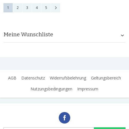
Seite
Sie lesen gerade die Seite
Seite
Seite
Seite
Seite
Seite
Weiter
1
2
3
4
5
Meine Wunschliste
AGB
Datenschutz
Widerrufsbelehrung
Geltungsbereich
Nutzungsbedingungen
Impressum