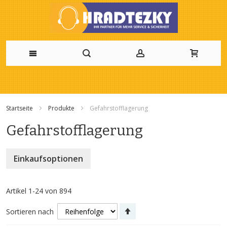
Zum
Inhalt
Startseite
Produkte
Gefahrstofflagerung
springen
Gefahrstofflagerung
Einkaufsoptionen
Artikel
1
-
24
von
894
Absteigend
Sortieren nach
sortieren