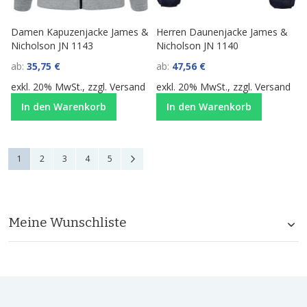
Damen Kapuzenjacke James &
Herren Daunenjacke James &
Nicholson JN 1143
Nicholson JN 1140
ab
35,75 €
ab
47,56 €
exkl. 20% MwSt., zzgl.
Versand
exkl. 20% MwSt., zzgl.
Versand
In den Warenkorb
In den Warenkorb
Seite
Sie lesen gerade die Seite
Seite
Seite
Seite
Seite
Seite
Weiter
1
2
3
4
5
Meine Wunschliste