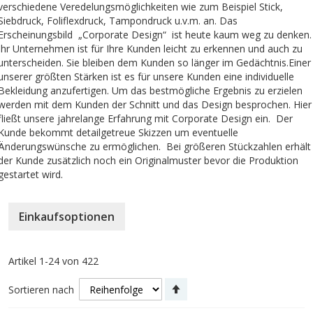
verschiedene Veredelungsmöglichkeiten wie zum Beispiel Stick,
Siebdruck, Foliflexdruck, Tampondruck u.v.m. an. Das
Erscheinungsbild „Corporate Design“ ist heute kaum weg zu denken.
Ihr Unternehmen ist für Ihre Kunden leicht zu erkennen und auch zu
unterscheiden. Sie bleiben dem Kunden so länger im Gedächtnis.Einer
unserer größten Stärken ist es für unsere Kunden eine individuelle
Bekleidung anzufertigen. Um das bestmögliche Ergebnis zu erzielen
werden mit dem Kunden der Schnitt und das Design besprochen. Hier
fließt unsere jahrelange Erfahrung mit Corporate Design ein. Der
Kunde bekommt detailgetreue Skizzen um eventuelle
Änderungswünsche zu ermöglichen. Bei größeren Stückzahlen erhält
der Kunde zusätzlich noch ein Originalmuster bevor die Produktion
gestartet wird.
Einkaufsoptionen
Artikel
1
-
24
von
422
Absteigend
Sortieren nach
sortieren