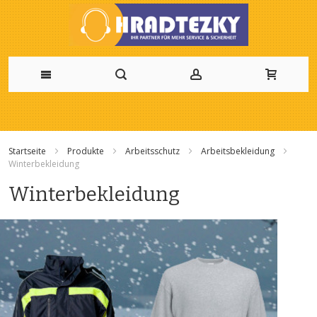
Zum
Inhalt
Startseite
Produkte
Arbeitsschutz
Arbeitsbekleidung
springen
Winterbekleidung
Winterbekleidung