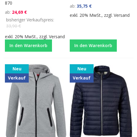
870
ab
35,75 €
ab
24,69 €
exkl. 20% MwSt., zzgl.
Versand
bisheriger Verkaufspreis
33,90 €
exkl. 20% MwSt., zzgl.
Versand
In den Warenkorb
In den Warenkorb
Neu
Neu
Verkauf
Verkauf