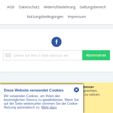
AGB
Datenschutz
Widerrufsbelehrung
Geltungsbereich
Nutzungsbedingungen
Impressum
Melden
Abonnieren
Sie
sich
für
unseren
Newsletter
an:
Copyright © 2018 HS Arbeitsschutz · Alle Rechte vorbehalten
Wir verwenden Cookies, um Ihre Erfahrungen besser
×
Diese Website verwendet Cookies
machen.
Um der neuen e-Privacy-Richtlinie zu entsprechen,
müssen wir um Ihre Zustimmung bitten, die Cookies zu setzen.
Wir verwenden Cookies, um Ihnen den
Erfahren Sie mehr
.
bestmöglichen Service zu gewährleisten. Wenn Sie
auf der Seite weitersurfen stimmen Sie der Cookie-
Cookies setzen
Nutzung automatisch zu.
Mehr dazu