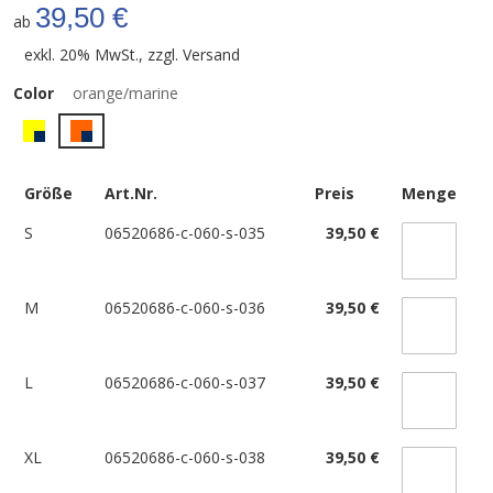
39,50 €
ab
exkl. 20% MwSt., zzgl.
Versand
Color
orange/marine
Größe
Art.Nr.
Preis
Menge
S
06520686-c-060-s-035
39,50 €
M
06520686-c-060-s-036
39,50 €
L
06520686-c-060-s-037
39,50 €
XL
06520686-c-060-s-038
39,50 €