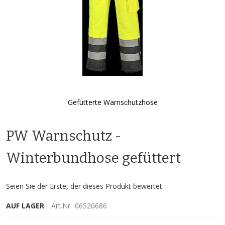
Gefütterte Warnschutzhose
Zum
Anfang
PW Warnschutz -
der
Bildgalerie
springen
Winterbundhose gefüttert
Seien Sie der Erste, der dieses Produkt bewertet
AUF LAGER
Art.Nr.
06520686