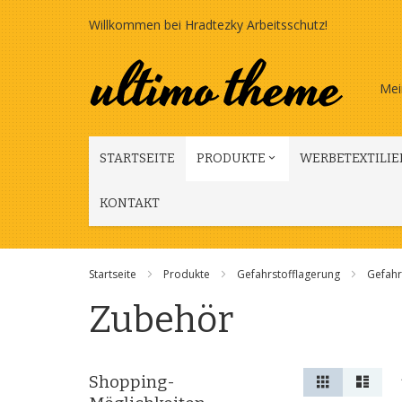
Zum
Willkommen bei Hradtezky Arbeitsschutz!
Inhalt
springen
Mei
STARTSEITE
PRODUKTE
WERBETEXTILIE
KONTAKT
Startseite
Produkte
Gefahrstofflagerung
Gefahr
Zubehör
Anzeigen
Liste
Liste
Shopping-
als