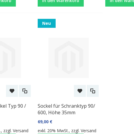
nkorb
In den Warenkorb
In den War
Neu
kel Typ 90 /
Sockel für Schranktyp 90/
600, Höhe 35mm
69,00 €
, zzgl.
Versand
exkl. 20% MwSt., zzgl.
Versand