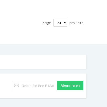
Zeige
pro Seite
Melden
Abonnieren
Sie
sich
für
unseren
Newsletter