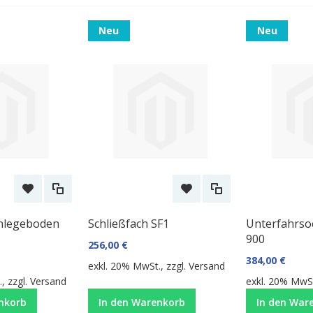
Neu
Neu
inlegeboden
Schließfach SF1
Unterfahrsoc
900
256,00 €
384,00 €
exkl. 20% MwSt., zzgl.
Versand
, zzgl.
Versand
exkl. 20% MwSt
nkorb
In den Warenkorb
In den War