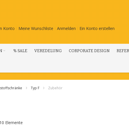
n Konto
Meine Wunschliste
Anmelden
Ein Konto erstellen
N
% SALE
VEREDELUNG
CORPORATE DESIGN
REFE
stoffschränke
Typ F
Zubehör
10
Elemente