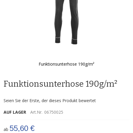
Funktionsunterhose 190g/m²
Zum
Anfang
Funktionsunterhose 190g/m²
der
Bildgalerie
springen
Seien Sie der Erste, der dieses Produkt bewertet
AUF LAGER
Art.Nr.
06750025
55,60 €
ab