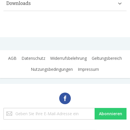
Downloads
AGB
Datenschutz
Widerrufsbelehrung
Geltungsbereich
Nutzungsbedingungen
Impressum
Melden
Abonnieren
Sie
sich
für