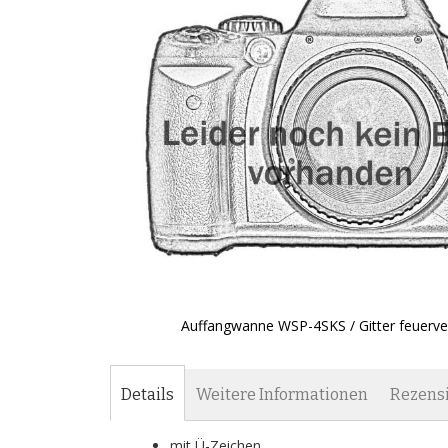
Auffangwanne WSP-4SKS / Gitter feuerve
Zum
Anfang
der
Details
Weitere Informationen
Rezens
Bildgalerie
springen
mit Ü-Zeichen