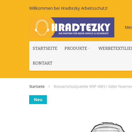
Zum
Willkommen bei Hradtezky Arbeitsschutz!
Inhalt
Mei
springen
STARTSEITE
PRODUKTE
WERBETEXTILIE
KONTAKT
Startseite
Wasserschutzpalette WSP-4SKS / Gitter feuerver
Zum
Neu
Ende
der
Bildgalerie
springen