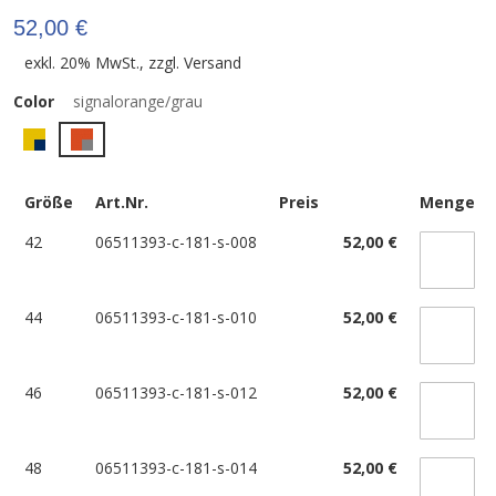
52,00 €
exkl. 20% MwSt., zzgl.
Versand
Color
signalorange/grau
Größe
Art.Nr.
Preis
Menge
42
06511393-c-181-s-008
52,00 €
44
06511393-c-181-s-010
52,00 €
46
06511393-c-181-s-012
52,00 €
48
06511393-c-181-s-014
52,00 €