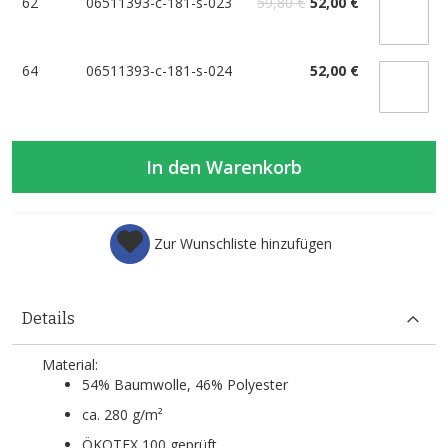
62
06511393-c-181-s-023
59,80 €
52,00 €
64
06511393-c-181-s-024
52,00 €
In den Warenkorb
Zur Wunschliste hinzufügen
Details
Material:
54% Baumwolle, 46% Polyester
ca. 280 g/m²
ÖKOTEX 100 geprüft