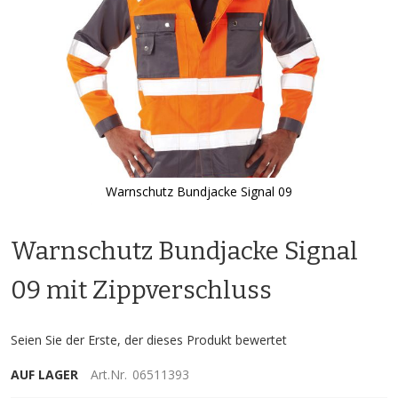
Warnschutz Bundjacke Signal 09
Zum
Anfang
Warnschutz Bundjacke Signal
der
Bildgalerie
springen
09 mit Zippverschluss
Seien Sie der Erste, der dieses Produkt bewertet
AUF LAGER
Art.Nr.
06511393