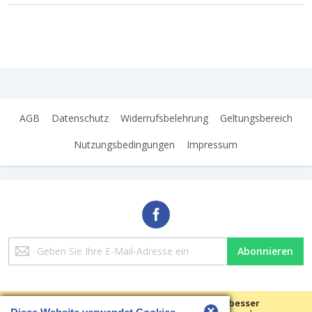
AGB
Datenschutz
Widerrufsbelehrung
Geltungsbereich
Nutzungsbedingungen
Impressum
Melden
Abonnieren
Sie
sich
für
unseren
Wir verwenden Cookies, um Ihre Erfahrungen besser
×