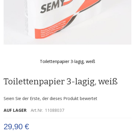
Toilettenpapier 3-lagig, weiß
Zum
Anfang
Toilettenpapier 3-lagig, weiß
der
Bildgalerie
springen
Seien Sie der Erste, der dieses Produkt bewertet
AUF LAGER
Art.Nr.
11088037
29,90 €