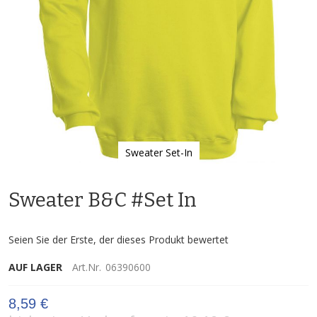
Sweater Set-In
Zum
Anfang
Sweater B&C #Set In
der
Bildgalerie
springen
Seien Sie der Erste, der dieses Produkt bewertet
AUF LAGER
Art.Nr.
06390600
8,59 €