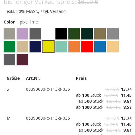
bisheriger Verkaufspreis
16,10 €
exkl. 20% MwSt., zzgl.
Versand
Color
pixel lime
Größe
Art.Nr.
Preis
S
06390600-c-113-s-035
16,10 €
13,74 
ab
100
Stück
13,74 €
11,45 
ab
500
Stück
13,74 €
9,81 
ab
1000
Stück
13,74 €
8,59 
M
06390600-c-113-s-036
16,10 €
13,74 
ab
100
Stück
13,74 €
11,45 
ab
500
Stück
13,74 €
9,81 