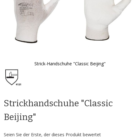
Strick-Handschuhe "Classic Beijing"
Zum
Anfang
der
Bildgalerie
springen
Strickhandschuhe "Classic
Beijing"
Seien Sie der Erste, der dieses Produkt bewertet