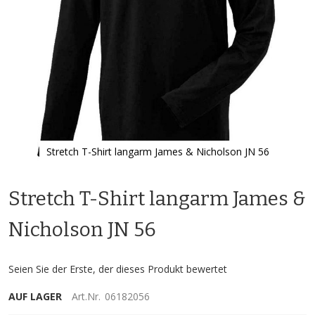
Stretch T-Shirt langarm James & Nicholson JN 56
Zum
Anfang
Stretch T-Shirt langarm James &
der
Bildgalerie
springen
Nicholson JN 56
Seien Sie der Erste, der dieses Produkt bewertet
AUF LAGER
Art.Nr.
06182056