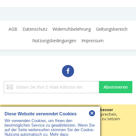
AGB
Datenschutz
Widerrufsbelehrung
Geltungsbereich
Nutzungsbedingungen
Impressum
Melden
Abonnieren
Sie
sich
für
unseren
Wir verwenden Cookies, um Ihre Erfahrungen besser
×
Newsletter
Diese Website verwendet Cookies
machen.
Um der neuen e-Privacy-Richtlinie zu entsprechen,
müssen wir um Ihre Zustimmung bitten, die Cookies zu setzen.
an:
Wir verwenden Cookies, um Ihnen den
Copyright © 2018 HS Arbeitsschutz · Alle Rechte vorbehalten
Erfahren Sie mehr
.
bestmöglichen Service zu gewährleisten. Wenn Sie
auf der Seite weitersurfen stimmen Sie der Cookie-
Cookies setzen
Nutzung automatisch zu.
Mehr dazu