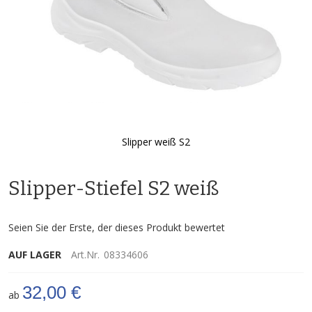
Slipper weiß S2
Zum
Anfang
Slipper-Stiefel S2 weiß
der
Bildgalerie
springen
Seien Sie der Erste, der dieses Produkt bewertet
AUF LAGER
Art.Nr.
08334606
32,00 €
ab