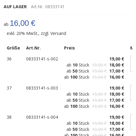
AUF LAGER
Art.Nr.
08333141
16,00 €
ab
exkl. 20% MwSt., zzgl.
Versand
Größe
Art.Nr.
Preis
M
36
08333141-s-002
19,00 €
ab
10
Stück
19,00 €
18,00 €
ab
50
Stück
19,00 €
17,00 €
ab
100
Stück
19,00 €
16,00 €
37
08333141-s-003
19,00 €
ab
10
Stück
19,00 €
18,00 €
ab
50
Stück
19,00 €
17,00 €
ab
100
Stück
19,00 €
16,00 €
38
08333141-s-004
19,00 €
ab
10
Stück
19,00 €
18,00 €
ab
50
Stück
19,00 €
17,00 €
ab
100
Stück
19,00 €
16,00 €