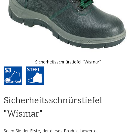
Sicherheitsschnürstiefel "Wismar"
Zum
Anfang
der
Bildgalerie
springen
Sicherheitsschnürstiefel
"Wismar"
Seien Sie der Erste, der dieses Produkt bewertet