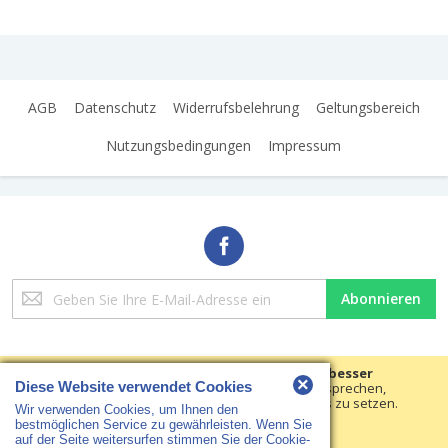
AGB
Datenschutz
Widerrufsbelehrung
Geltungsbereich
Nutzungsbedingungen
Impressum
Melden
Abonnieren
Sie
sich
für
unseren
Wir verwenden Cookies, um Ihre Erfahrungen besser
×
Diese Website verwendet Cookies
Newsletter
machen.
Um der neuen e-Privacy-Richtlinie zu entsprechen,
müssen wir um Ihre Zustimmung bitten, die Cookies zu setzen.
an:
Wir verwenden Cookies, um Ihnen den
Copyright © 2018 HS Arbeitsschutz · Alle Rechte vorbehalten
Erfahren Sie mehr
.
bestmöglichen Service zu gewährleisten. Wenn Sie
auf der Seite weitersurfen stimmen Sie der Cookie-