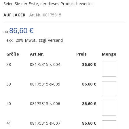
Seien Sie der Erste, der dieses Produkt bewertet
AUF LAGER
Art.Nr.
08175315
86,60 €
ab
exkl. 20% MwSt., zzgl.
Versand
Größe
Art.Nr.
Preis
Menge
38
08175315-s-004
86,60 €
39
08175315-s-005
86,60 €
40
08175315-s-006
86,60 €
41
08175315-s-007
86,60 €