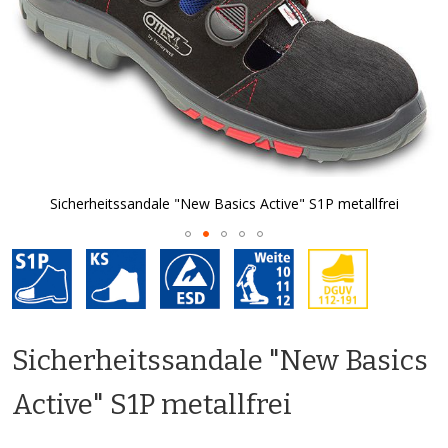
Sicherheitssandale "New Basics Active" S1P metallfrei
Zum
Anfang
der
Bildgalerie
springen
Sicherheitssandale "New Basics
Active" S1P metallfrei