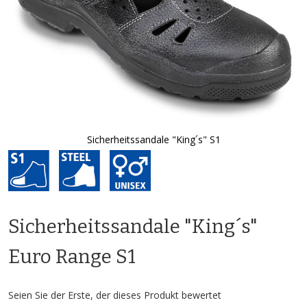
Sicherheitssandale "King´s" S1
Zum
Anfang
der
Bildgalerie
springen
Sicherheitssandale "King´s"
Euro Range S1
Seien Sie der Erste, der dieses Produkt bewertet