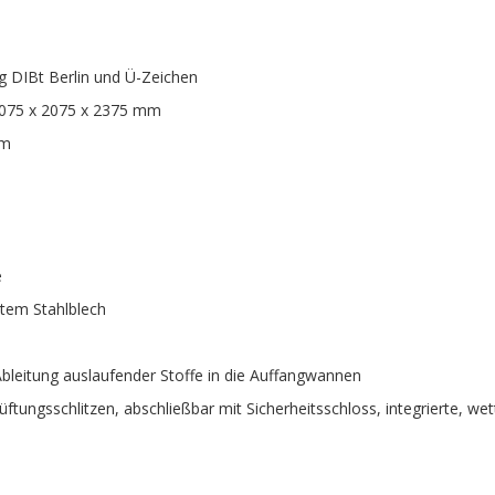
ng DIBt Berlin und Ü-Zeichen
5075 x 2075 x 2375 mm
mm
e
nktem Stahlblech
n Ableitung auslaufender Stoffe in die Auffangwannen
Lüftungsschlitzen, abschließbar mit Sicherheitsschloss, integrierte, w