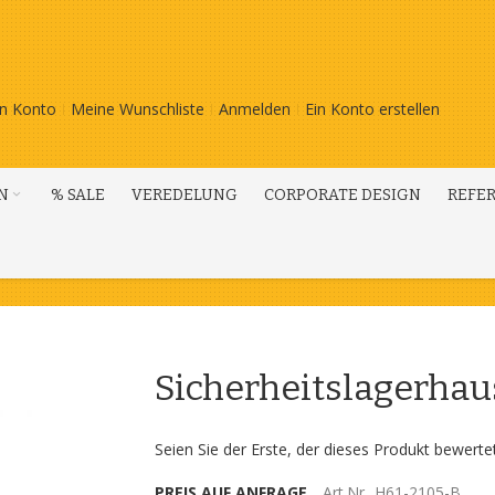
n Konto
Meine Wunschliste
Anmelden
Ein Konto erstellen
N
% SALE
VEREDELUNG
CORPORATE DESIGN
REFE
Sicherheitslagerhaus
Seien Sie der Erste, der dieses Produkt bewerte
PREIS AUF ANFRAGE
Art.Nr.
H61-2105-B