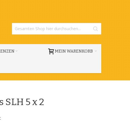
RENZEN
MEIN WARENKORB
 SLH 5 x 2
t