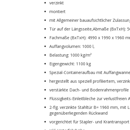
verzinkt
montiert
mit Allgemeiner bauaufsichtlicher Zulassu
Tür auf der Längsseite,Abmaße (BxTxH): 
Fachmaße (BxTxH): 4990 x 1990 x 1960 
Auffangvolumen: 1000 l,
Belastung: 1000 kg/m²
Eigengewicht: 1100 kg
Spezial-Containeraufbau mit Auffangwann
hergestellt aus speziell profiliertem, verzi
verstärkte Dach- und Bodenrahmenprofile
Flüssigkeits-Einleitbleche zur verlustfreie
2-flg. verzinkte Stahltür B= 1960 mm, mit 
gegenüberliegenden Rückwand
vorgerichtet für Stapler- und Krantransport