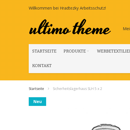
Zum
Willkommen bei Hradtezky Arbeitsschutz!
Inhalt
springen
Mei
STARTSEITE
PRODUKTE
WERBETEXTILIE
KONTAKT
Startseite
Sicherheitslagerhaus SLH 5 x 2
Zum
Neu
Ende
der
Bildgalerie
springen