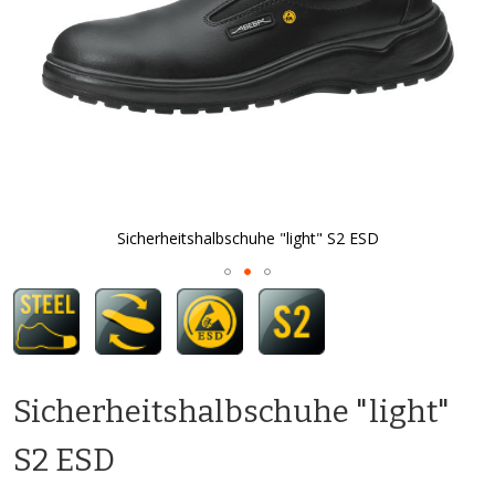
Sicherheitshalbschuhe "light" S2 ESD
Zum
Anfang
der
Bildgalerie
springen
Sicherheitshalbschuhe "light"
S2 ESD