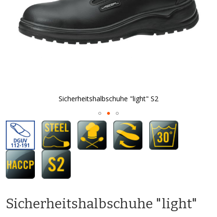
Sicherheitshalbschuhe "light" S2
Zum
Anfang
der
Bildgalerie
springen
Sicherheitshalbschuhe "light"