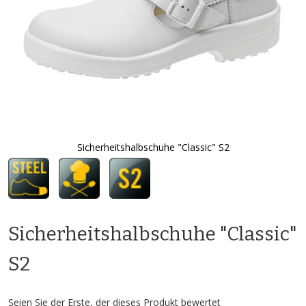
Sicherheitshalbschuhe "Classic" S2
Zum
Anfang
der
Bildgalerie
springen
Sicherheitshalbschuhe "Classic"
S2
Seien Sie der Erste, der dieses Produkt bewertet