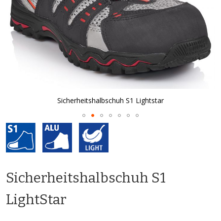
Sicherheitshalbschuh S1 Lightstar
Zum
Anfang
der
Bildgalerie
springen
Sicherheitshalbschuh S1
LightStar