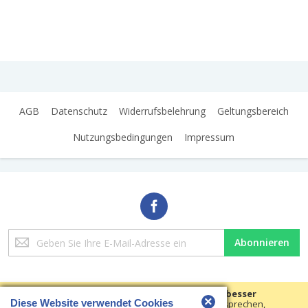
AGB
Datenschutz
Widerrufsbelehrung
Geltungsbereich
Nutzungsbedingungen
Impressum
Melden
Abonnieren
Sie
sich
für
unseren
Wir verwenden Cookies, um Ihre Erfahrungen besser
×
Diese Website verwendet Cookies
Newsletter
machen.
Um der neuen e-Privacy-Richtlinie zu entsprechen,