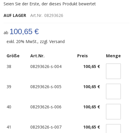
Seien Sie der Erste, der dieses Produkt bewertet
AUF LAGER
Art.Nr.
08293626
100,65 €
ab
exkl. 20% MwSt., zzgl.
Versand
Größe
Art.Nr.
Preis
Menge
38
08293626-s-004
100,65 €
39
08293626-s-005
100,65 €
40
08293626-s-006
100,65 €
41
08293626-s-007
100,65 €