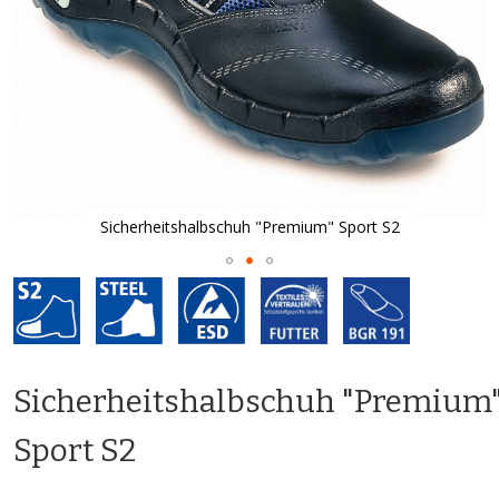
Sicherheitshalbschuh "Premium" Sport S2
Zum
Anfang
der
Bildgalerie
springen
Sicherheitshalbschuh "Premium
Sport S2