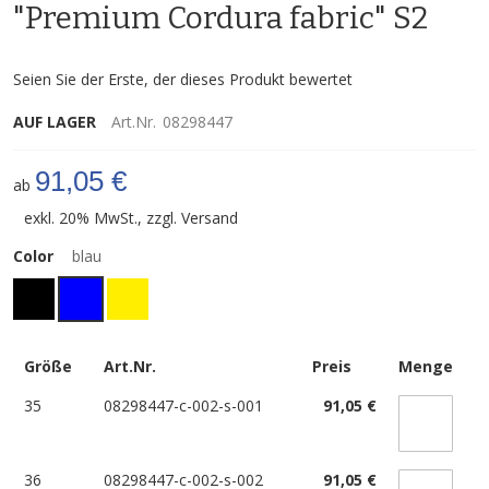
"Premium Cordura fabric" S2
Seien Sie der Erste, der dieses Produkt bewertet
AUF LAGER
Art.Nr.
08298447
91,05 €
ab
exkl. 20% MwSt., zzgl.
Versand
Color
blau
Größe
Art.Nr.
Preis
Menge
35
08298447-c-002-s-001
91,05 €
36
08298447-c-002-s-002
91,05 €