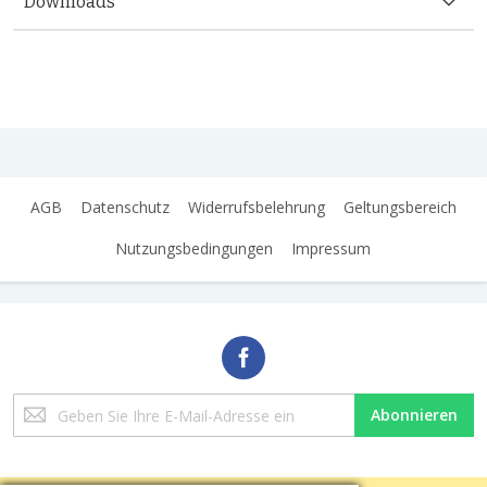
Downloads
AGB
Datenschutz
Widerrufsbelehrung
Geltungsbereich
Nutzungsbedingungen
Impressum
Melden
Abonnieren
Sie
sich
für