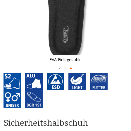
EVA Einlegesohle
Zum
Anfang
der
Bildgalerie
springen
Sicherheitshalbschuh