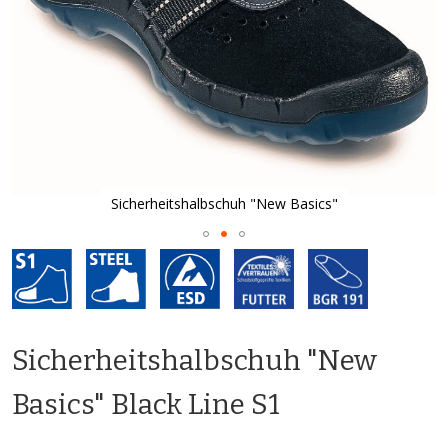
Sicherheitshalbschuh "New Basics"
Zum
Anfang
der
Bildgalerie
springen
Sicherheitshalbschuh "New
Basics" Black Line S1