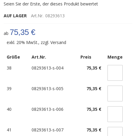
Seien Sie der Erste, der dieses Produkt bewertet
AUF LAGER
Art.Nr.
08293613
75,35 €
ab
exkl. 20% MwSt., zzgl.
Versand
Größe
Art.Nr.
Preis
Menge
38
08293613-s-004
75,35 €
39
08293613-s-005
75,35 €
40
08293613-s-006
75,35 €
41
08293613-s-007
75,35 €