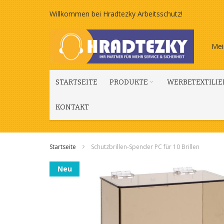
Zum
Willkommen bei Hradtezky Arbeitsschutz!
Inhalt
Mei
springen
STARTSEITE
PRODUKTE
WERBETEXTILIE
KONTAKT
Startseite
Schutzbrillen-Spender PC für 10 Brillen
Zum
Neu
Ende
der
Bildgalerie
springen