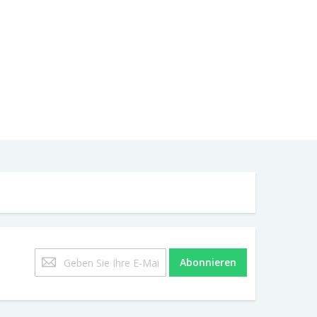
Melden
Abonnieren
Sie
sich
für
unseren