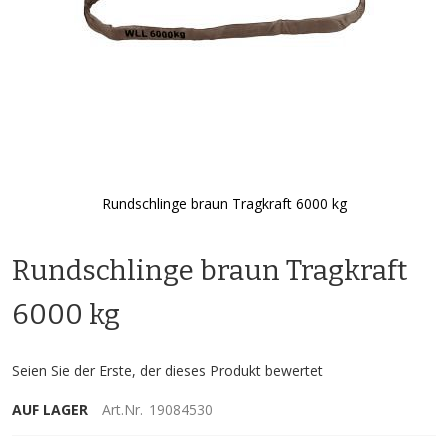
Rundschlinge braun Tragkraft 6000 kg
Zum
Anfang
Rundschlinge braun Tragkraft
der
Bildgalerie
springen
6000 kg
Seien Sie der Erste, der dieses Produkt bewertet
AUF LAGER
Art.Nr.
19084530