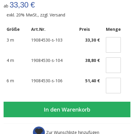
33,30 €
ab
exkl. 20% MwSt., zzgl.
Versand
Größe
Art.Nr.
Preis
Menge
3 m
19084530-s-103
33,30 €
4 m
19084530-s-104
38,80 €
6 m
19084530-s-106
51,40 €
In den Warenkorb
Zur Wunschliste hinzufügen