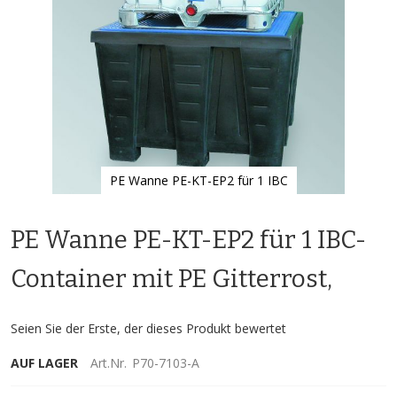
PE Wanne PE-KT-EP2 für 1 IBC
Zum
Anfang
PE Wanne PE-KT-EP2 für 1 IBC-
der
Bildgalerie
springen
Container mit PE Gitterrost,
Seien Sie der Erste, der dieses Produkt bewertet
AUF LAGER
Art.Nr.
P70-7103-A