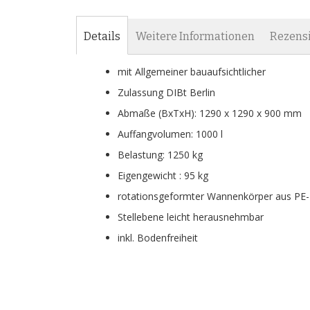
Zum
Anfang
der
Details
Weitere Informationen
Rezens
Bildgalerie
springen
mit Allgemeiner bauaufsichtlicher
Zulassung DIBt Berlin
Abmaße (BxTxH): 1290 x 1290 x 900 mm
Auffangvolumen: 1000 l
Belastung: 1250 kg
Eigengewicht : 95 kg
rotationsgeformter Wannenkörper aus PE
Stellebene leicht herausnehmbar
inkl. Bodenfreiheit