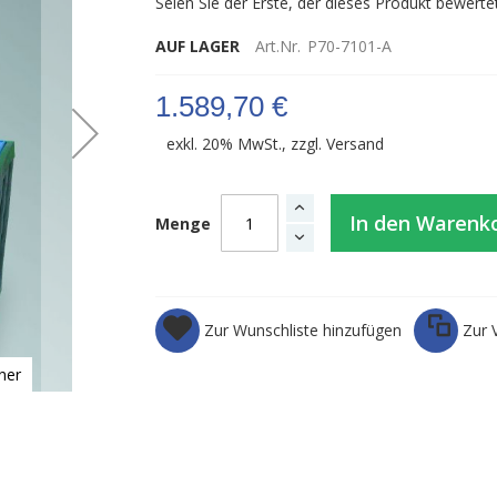
Seien Sie der Erste, der dieses Produkt bewerte
AUF LAGER
Art.Nr.
P70-7101-A
1.589,70 €
exkl. 20% MwSt., zzgl.
Versand
In den Warenk
Menge
Zur Wunschliste hinzufügen
Zur 
ner
Ansicht Grifföffnung