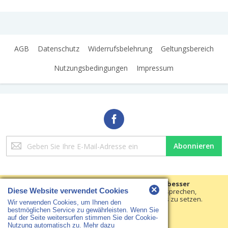
AGB
Datenschutz
Widerrufsbelehrung
Geltungsbereich
Nutzungsbedingungen
Impressum
Melden
Abonnieren
Sie
sich
für
unseren
Wir verwenden Cookies, um Ihre Erfahrungen besser
×
Diese Website verwendet Cookies
Newsletter
machen.
Um der neuen e-Privacy-Richtlinie zu entsprechen,
müssen wir um Ihre Zustimmung bitten, die Cookies zu setzen.
an:
Wir verwenden Cookies, um Ihnen den
Copyright © 2018 HS Arbeitsschutz · Alle Rechte vorbehalten
Erfahren Sie mehr
.
bestmöglichen Service zu gewährleisten. Wenn Sie
auf der Seite weitersurfen stimmen Sie der Cookie-
Cookies setzen
Nutzung automatisch zu.
Mehr dazu