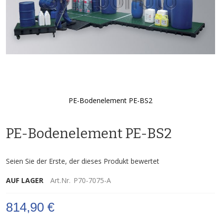
PE-Bodenelement PE-BS2
Zum
Anfang
PE-Bodenelement PE-BS2
der
Bildgalerie
springen
Seien Sie der Erste, der dieses Produkt bewertet
AUF LAGER
Art.Nr.
P70-7075-A
814,90 €