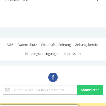
AGB
Datenschutz
Widerrufsbelehrung
Geltungsbereich
Nutzungsbedingungen
Impressum
Melden
Abonnieren
Sie
sich
für