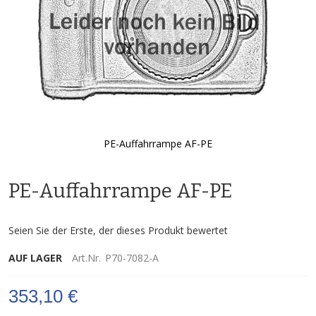
PE-Auffahrrampe AF-PE
Zum
Anfang
PE-Auffahrrampe AF-PE
der
Bildgalerie
springen
Seien Sie der Erste, der dieses Produkt bewertet
AUF LAGER
Art.Nr.
P70-7082-A
353,10 €