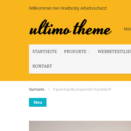
Zum
Willkommen bei Hradtezky Arbeitsschutz!
Inhalt
springen
Mei
STARTSEITE
PRODUKTE
WERBETEXTILIE
KONTAKT
Startseite
Papierhandtuchspender Kunststoff
Zum
Neu
Ende
der
Bildgalerie
springen