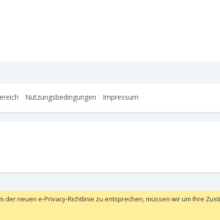
ereich
Nutzungsbedingungen
Impressum
m der neuen e-Privacy-Richtlinie zu entsprechen, müssen wir um Ihre Zust