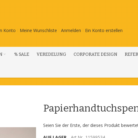
n Konto
Meine Wunschliste
Anmelden
Ein Konto erstellen
N
% SALE
VEREDELUNG
CORPORATE DESIGN
REFE
Papierhandtuchspen
Seien Sie der Erste, der dieses Produkt bewerte
AUF LAGER
Art.Nr.
11599534