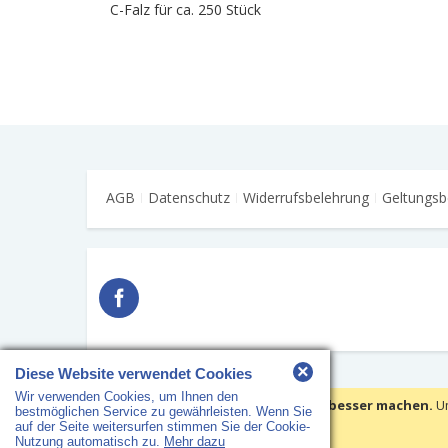
C-Falz für ca. 250 Stück
AGB
Datenschutz
Widerrufsbelehrung
Geltungsb
×
Diese Website verwendet Cookies
Wir verwenden Cookies, um Ihnen den
Copyright © 2018 HS Arbeitsschutz · Alle Rechte vorbehalten
Wir verwenden Cookies, um Ihre Erfahrungen besser machen.
U
bestmöglichen Service zu gewährleisten. Wenn Sie
auf der Seite weitersurfen stimmen Sie der Cookie-
Cookies setzen
Nutzung automatisch zu.
Mehr dazu