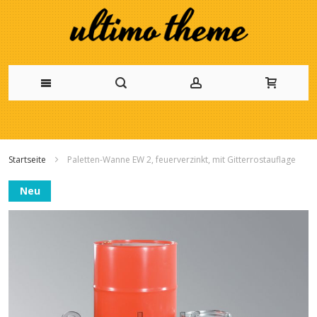
Zum
Inhalt
Startseite
Paletten-Wanne EW 2, feuerverzinkt, mit Gitterrostauflage
springen
Zum
Neu
Ende
der
Bildgalerie
springen