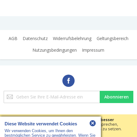
AGB
Datenschutz
Widerrufsbelehrung
Geltungsbereich
Nutzungsbedingungen
Impressum
Melden
Abonnieren
Sie
sich
für
unseren
Wir verwenden Cookies, um Ihre Erfahrungen besser
×
Newsletter
Diese Website verwendet Cookies
machen.
Um der neuen e-Privacy-Richtlinie zu entsprechen,
müssen wir um Ihre Zustimmung bitten, die Cookies zu setzen.
an:
Wir verwenden Cookies, um Ihnen den
Copyright © 2018 HS Arbeitsschutz · Alle Rechte vorbehalten
Erfahren Sie mehr
.
bestmöglichen Service zu gewährleisten. Wenn Sie