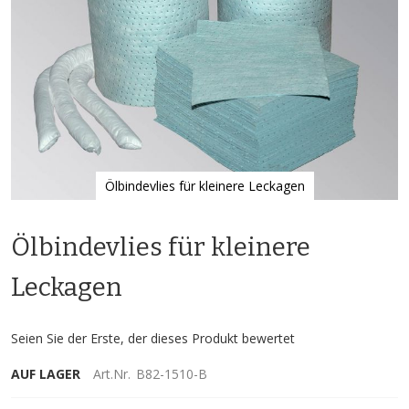
Ölbindevlies für kleinere Leckagen
Zum
Anfang
Ölbindevlies für kleinere
der
Bildgalerie
springen
Leckagen
Seien Sie der Erste, der dieses Produkt bewertet
AUF LAGER
Art.Nr.
B82-1510-B