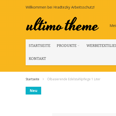
Zum
Willkommen bei Hradtezky Arbeitsschutz!
Inhalt
springen
Mei
STARTSEITE
PRODUKTE
WERBETEXTILIE
KONTAKT
Startseite
Ölbasierende Edelstahlpflege 1 Liter
Zum
Neu
Ende
der
Bildgalerie
springen