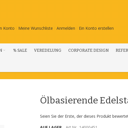
n Konto
Meine Wunschliste
Anmelden
Ein Konto erstellen
N
% SALE
VEREDELUNG
CORPORATE DESIGN
REFE
Ölbasierende Edelsta
Seien Sie der Erste, der dieses Produkt bewerte
AUF LAGER
Art.Nr.
14000451