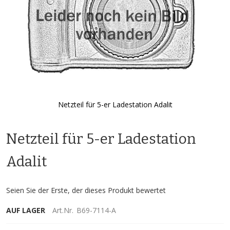
Netzteil für 5-er Ladestation Adalit
Zum
Anfang
Netzteil für 5-er Ladestation
der
Bildgalerie
springen
Adalit
Seien Sie der Erste, der dieses Produkt bewertet
AUF LAGER
Art.Nr.
B69-7114-A