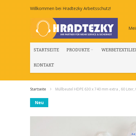
Zum
Willkommen bei Hradtezky Arbeitsschutz!
Inhalt
Mei
springen
STARTSEITE
PRODUKTE
WERBETEXTILIE
KONTAKT
Startseite
Müllbeutel HDPE 630 x 740 mm extra , 60 Liter,
Zum
Neu
Ende
der
Bildgalerie
springen