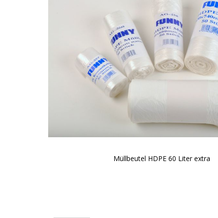
Müllbeutel HDPE 60 Liter extra
Zum
Anfang
der
Bildgalerie
springen