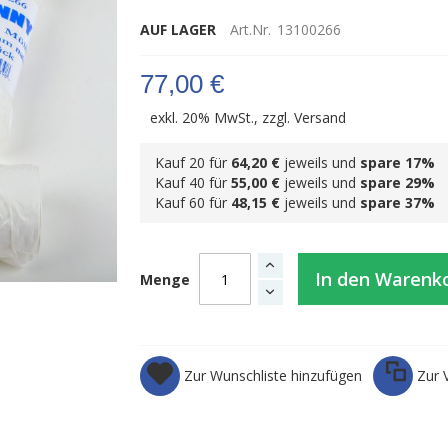
AUF LAGER
Art.Nr.
13100266
77,00 €
exkl. 20% MwSt., zzgl.
Versand
Kauf 20 für
64,20 €
jeweils und
spare
17
%
Kauf 40 für
55,00 €
jeweils und
spare
29
%
Kauf 60 für
48,15 €
jeweils und
spare
37
%
In den Warenk
Menge
Zur Wunschliste hinzufügen
Zur 