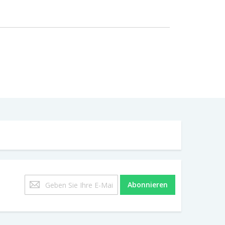
Melden
Abonnieren
Sie
sich
für
unseren