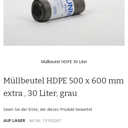
Müllbeutel HDPE 30 Liter
Zum
Anfang
Müllbeutel HDPE 500 x 600 mm
der
Bildgalerie
springen
extra , 30 Liter, grau
Seien Sie der Erste, der dieses Produkt bewertet
AUF LAGER
Art.Nr.
13100267