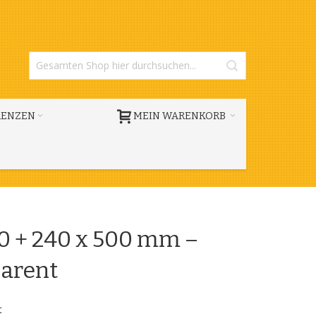
RENZEN
MEIN WARENKORB
0 + 240 x 500 mm –
parent
t