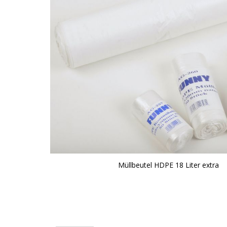
Müllbeutel HDPE 18 Liter extra
Zum
Anfang
der
Bildgalerie
springen