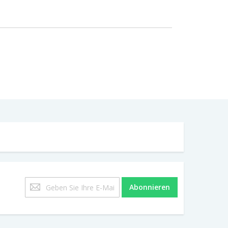
Melden
Abonnieren
Sie
sich
für
unseren