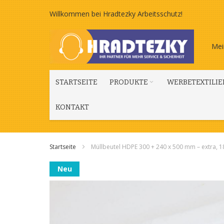
Zum
Willkommen bei Hradtezky Arbeitsschutz!
Inhalt
Mei
springen
STARTSEITE
PRODUKTE
WERBETEXTILIE
KONTAKT
Startseite
Müllbeutel HDPE 300 + 240 x 500 mm – extra, 18
Zum
Neu
Ende
der
Bildgalerie
springen