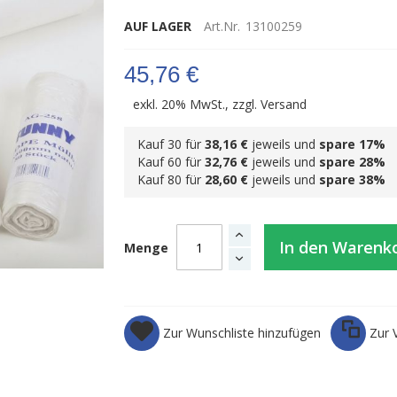
AUF LAGER
Art.Nr.
13100259
45,76 €
exkl. 20% MwSt., zzgl.
Versand
Kauf 30 für
38,16 €
jeweils und
spare
17
%
Kauf 60 für
32,76 €
jeweils und
spare
28
%
Kauf 80 für
28,60 €
jeweils und
spare
38
%
In den Warenk
Menge
Zur Wunschliste hinzufügen
Zur 