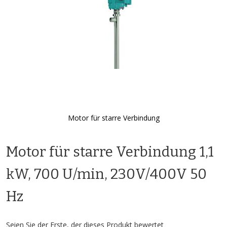
Motor für starre Verbindung
Zum
Anfang
Motor für starre Verbindung 1,1
der
Bildgalerie
springen
kW, 700 U/min, 230V/400V 50
Hz
Seien Sie der Erste, der dieses Produkt bewertet